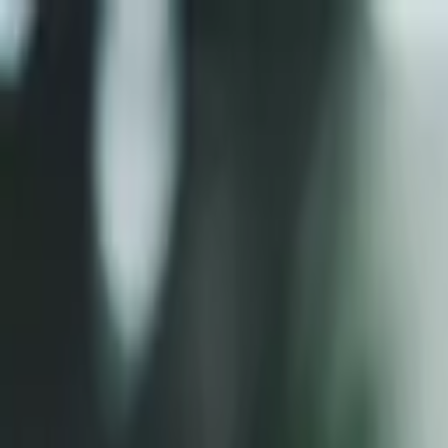
Returner